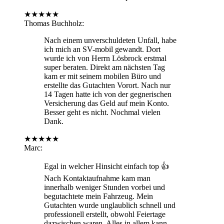
★
★
★
★
★
Thomas Buchholz
:
Nach einem unverschuldeten Unfall, habe
ich mich an SV-mobil gewandt. Dort
wurde ich von Herrn Lösbrock erstmal
super beraten. Direkt am nächsten Tag
kam er mit seinem mobilen Büro und
erstellte das Gutachten Vorort. Nach nur
14 Tagen hatte ich von der gegnerischen
Versicherung das Geld auf mein Konto.
Besser geht es nicht. Nochmal vielen
Dank.
★
★
★
★
★
Marc
:
Egal in welcher Hinsicht einfach top 👍
Nach Kontaktaufnahme kam man
innerhalb weniger Stunden vorbei und
begutachtete mein Fahrzeug. Mein
Gutachten wurde unglaublich schnell und
professionell erstellt, obwohl Feiertage
dazwischen waren. Alles in allem kann